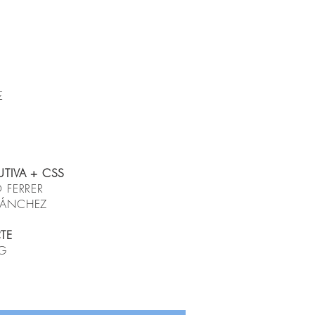
€
UTIVA + CSS
 FERRER
SÁNCHEZ
TE
-G