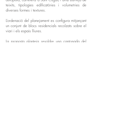
teixits, tipologies edificatòries i volumetries de
diverses formes i textures.
L’ordenació del planejament es configura mitjançant
un conjunt de blocs residencials recolzats sobre el
viari i els espais lliures.
La proposta planteja resoldre una cantonada del
barri amb criteris de rigor i economia formal amb
elements arquitectònics repetibles configurant un
sistema integrat al teixit existent.
La tipologia reconeix les diferents orientacions
d’ambdós blocs mitjançant una única solució
compacta amb quatre unitats per replà amb escala
completament oberta a l’exterior, gaudint així tots
els habitatges de ventilació creuada. Els habitatges
són de 2 dormitoris amb un total de 68 i la
distribució es concentra al voltant d’uns nuclis
servidors on es col·loquen cuines i banys. Tots els
habitatges tenen un espai de terrassa a la sala
d’estar per proporcionar una sensació d’amplitud de
les estances interiors i alhora donar un bon
comportament climàtic als habitatges.