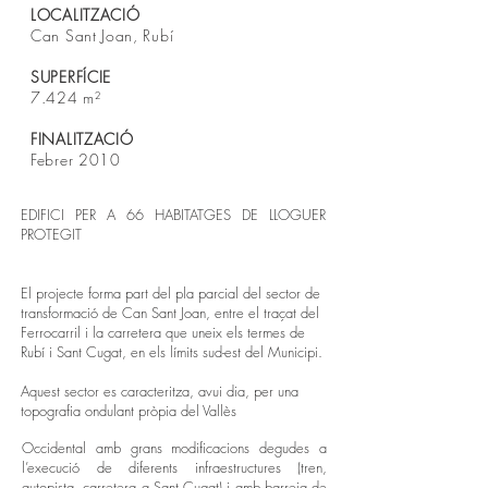
LOCALITZACIÓ
Can Sant Joan, Rubí
SUPERFÍCIE
7.424 m²
FINALITZACIÓ
Febrer 2010
EDIFICI PER A 66 HABITATGES DE LLOGUER
PROTEGIT
El projecte forma part del pla parcial del sector de
transformació de Can Sant Joan, entre el traçat del
Ferrocarril i la carretera que uneix els termes de
Rubí i Sant Cugat, en els límits sud-est del Municipi.
Aquest sector es caracteritza, avui dia, per una
topografia ondulant pròpia del Vallès
Occidental amb grans modificacions degudes a
l’execució de diferents infraestructures (tren,
autopista, carretera a Sant Cugat) i amb barreja de