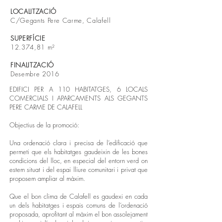
LOCALITZACIÓ
C/Gegants Pere Carme, Calafell
SUPERFÍCIE
12.374,81 m²
FINALITZACIÓ
Desembre 2016
EDIFICI PER A 110 HABITATGES, 6 LOCALS
COMERCIALS I APARCAMENTS ALS GEGANTS
PERE CARME DE CALAFELL
Objectius de la promoció:
Una ordenació clara i precisa de l’edificació que
permeti que els habitatges gaudeixin de les bones
condicions del lloc, en especial del entorn verd on
estem situat i del espai lliure comunitari i privat que
proposem ampliar al màxim.
Que el bon clima de Calafell es gaudexi en cada
un dels habitatges i espais comuns de l’ordenació
proposada, aprofitant al màxim el bon assolejament