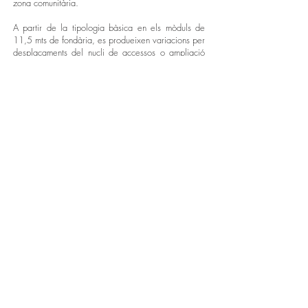
zona comunitària.
A partir de la tipologia bàsica en els mòduls de
11,5 mts de fondària, es produeixen variacions per
desplaçaments del nucli de accessos o ampliació
d’amplades per col·locar en el mòdul, unitats de
tres dormitoris en els finals dels blocs lineals.
La zona de dia dona a la terrassa de major
superfície en les façanes assolellades, la zona de
nit, excepte en la barra nord, disposa també de
terrassa per tenir doble orientació exterior i per
que els habitatges sempre tinguin un espai exterior
donant al jardí comunitari.
Als habitatges s’accedeix per quatre entrades
comunitàries dues en les façanes de llevant, sota
els edificis terminals que en planta baixa son
palafítics, i dos en les cantonades nord i sud entre
els blocs. Els accessos queden comunicats entre
ells a traves de la zona comunitària, creant un
anella perimetral de circulacions al voltat del jardí.