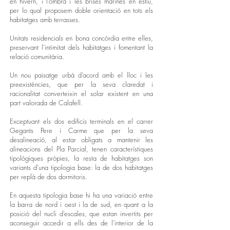
en hivern, i l’ombra i les brises marines en estiu,
per lo qual proposem doble orientació en tots els
habitatges amb terrasses.
Unitats residencials en bona concòrdia entre elles,
preservant l’intimitat dels habitatges i fomentant la
relació comunitària.
Un nou paisatge urbà d’acord amb el lloc i les
preexistències, que per la seva claredat i
racionalitat converteixin el solar existent en una
part valorada de Calafell.
Exceptuant els dos edificis terminals en el carrer
Gegants Pere i Carme que per la seva
desalineació, al estar obligats a mantenir les
alineacions del Pla Parcial, tenen característiques
tipològiques pròpies, la resta de habitatges son
variants d’una tipologia base: la de dos habitatges
per replà de dos dormitoris.
En aquesta tipologia base hi ha una variació entre
la barra de nord i oest i la de sud, en quant a la
posició del nucli d’escales, que estan invertits per
aconseguir accedir a ells des de l’interior de la